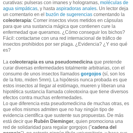
curativas: pulseras con imanes y hologramas,
moléculas de
agua simpáticas
, y hasta
aspiradoras anales
. Un lector deja
un comentario en el
buzón de sugerencias
comentando la
coleoterapia
: Comer insectos vivos metidos en cápsulas
para que una sustancia mágica que contienen cure la
enfermedad que queramos. ¿Cómo conseguir los bichos?
Fácil: contactarse con una red internacional de tráfico de
insectos prohibidos por ser plaga. ¿Evidencia? ¿Y eso qué
es?
La
coleoterapia es una pseudomedicina
que pretende
curar diversas enfermedades totalmente arbitrarias, con el
consumo de unos insectos llamados
gorgojos
(sí, son los
de la foto, miden 5mm). La hipótesis nunca probada es que
estos insectos al llegar al estómago, mueren y liberan una
hipotética sustancia llamada coleotoxina que tiene diversos
efectos contra muchas enfermedades.
Lo que diferencia esta pseudomedicina de muchas otras, es
que ellos mismos admiten que no hay ningún tipo de
evidencia científica que sustente sus propuestas. De más
está decir que
Rubén Dieminger
, quien promociona una
red de solidaridad para regalar gorgojos ("
cadena del