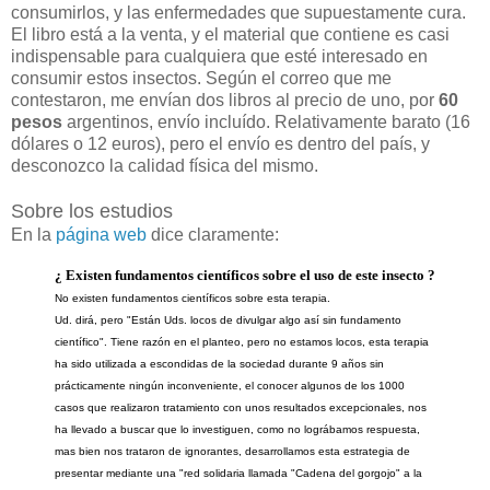
consumirlos, y las enfermedades que supuestamente cura.
El libro está a la venta, y el material que contiene es casi
indispensable para cualquiera que esté interesado en
consumir estos insectos. Según el correo que me
contestaron, me envían dos libros al precio de uno, por
60
pesos
argentinos, envío incluído. Relativamente barato (16
dólares o 12 euros), pero el envío es dentro del país, y
desconozco la calidad física del mismo.
Sobre los estudios
En la
página web
dice claramente:
¿ Existen fundamentos científicos sobre el uso de este insecto ?
No existen fundamentos científicos sobre esta terapia.
Ud. dirá, pero "Están Uds. locos de divulgar algo así sin fundamento
científico". Tiene razón en el planteo, pero no estamos locos, esta terapia
ha sido utilizada a escondidas de la sociedad durante 9 años sin
prácticamente ningún inconveniente, el conocer algunos de los 1000
casos que realizaron tratamiento con unos resultados excepcionales, nos
ha llevado a buscar que lo investiguen, como no lográbamos respuesta,
mas bien nos trataron de ignorantes, desarrollamos esta estrategia de
presentar mediante una "red solidaria llamada "Cadena del gorgojo" a la