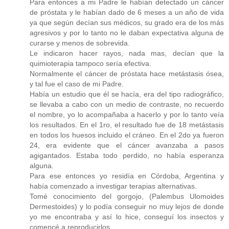
Para entonces a mi Padre le habían detectado un cáncer
de próstata y le habían dado de 6 meses a un año de vida
ya que según decían sus médicos, su grado era de los más
agresivos y por lo tanto no le daban expectativa alguna de
curarse y menos de sobrevida.
Le indicaron hacer rayos, nada mas, decían que la
quimioterapia tampoco sería efectiva.
Normalmente el cáncer de próstata hace metástasis ósea,
y tal fue el caso de mi Padre.
Había un estudio que él se hacía, era del tipo radiográfico,
se llevaba a cabo con un medio de contraste, no recuerdo
el nombre, yo lo acompañaba a hacerlo y por lo tanto veía
los resultados. En el 1ro, el resultado fue de 18 metástasis
en todos los huesos incluido el cráneo. En el 2do ya fueron
24, era evidente que el cáncer avanzaba a pasos
agigantados. Estaba todo perdido, no había esperanza
alguna.
Para ese entonces yo residía en Córdoba, Argentina y
había comenzado a investigar terapias alternativas.
Tomé conocimiento del gorgojo, (Palembus Ulomoides
Dermestoides) y lo podía conseguir no muy lejos de donde
yo me encontraba y así lo hice, conseguí los insectos y
comencé a reproducirlos.