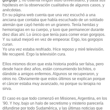
gorgojo
"), no ostenta ningún título universitario, y basa sus
hipótesis en la observación cualitativa de algunos casos, y
anécdotas.
En su página web cuenta que una vez escuchó a una
anciana que contaba que había escuchado de un soldado
alemán que cayó herido en un granero. Tenía heridas y
hemorragias en su cuerpo, y tuvo que permanecer durante
diez días ahí. Lo único que tenía para comer eran gorgojos.
Y su salud mejoró en vez de empeorar. Ergo, los gorgojos
curan.
Yo una vez estaba resfriado. Hice reposo y miré televisión.
Me recuperé. Ergo la televisión cura.
Ellos mismos dicen que esta historia podría ser falsa, pero
desde hace diez años, están consumiendo bichitos, o
dándole a amigos enfermos. Algunos se recuperaron, y
otros no. Obviamente que estos últimos se explican porque
el cáncer estaba muy avanzado, no porque su terapia no
sirva.
El caso es que todo comenzó en Misiones, Argentina, en los
'90. Y hoy, bajo un halo de secretismo y misterio parecería
difundirse por todo Sudamérica, y las últimas noticias que