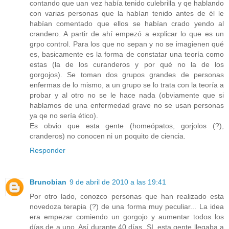
contando que uan vez había tenido culebrilla y qe hablando
con varias personas que la habían tenido antes de él le
habían comentado que ellos se habían crado yendo al
crandero. A partir de ahí empezó a explicar lo que es un
grpo control. Para los que no sepan y no se imagienen qué
es, basicamente es la forma de constatar una teoría como
estas (la de los curanderos y por qué no la de los
gorgojos). Se toman dos grupos grandes de personas
enfermas de lo mismo, a un grupo se lo trata con la teoría a
probar y al otro no se le hace nada (obviamente que si
hablamos de una enfermedad grave no se usan personas
ya qe no sería ético).
Es obvio que esta gente (homeópatos, gorjolos (?),
cranderos) no conocen ni un poquito de ciencia.
Responder
Brunobian
9 de abril de 2010 a las 19:41
Por otro lado, conozco personas que han realizado esta
novedoza terapia (?) de una forma muy peculiar... La idea
era empezar comiendo un gorgojo y aumentar todos los
días de a uno. Así durante 40 días. SI, esta gente llegaba a