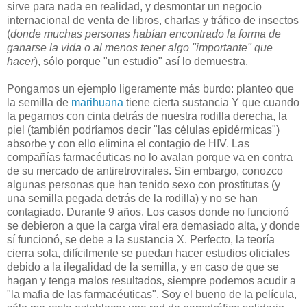
sirve para nada en realidad, y desmontar un negocio
internacional de venta de libros, charlas y tráfico de insectos
(
donde muchas personas habían encontrado la forma de
ganarse la vida o al menos tener algo "importante" que
hacer
), sólo porque "un estudio" así lo demuestra.
Pongamos un ejemplo ligeramente más burdo: planteo que
la semilla de
marihuana
tiene cierta sustancia Y que cuando
la pegamos con cinta detrás de nuestra rodilla derecha, la
piel (también podríamos decir "las células epidérmicas")
absorbe y con ello elimina el contagio de HIV. Las
compañías farmacéuticas no lo avalan porque va en contra
de su mercado de antiretrovirales. Sin embargo, conozco
algunas personas que han tenido sexo con prostitutas (y
una semilla pegada detrás de la rodilla) y no se han
contagiado. Durante 9 años. Los casos donde no funcionó
se debieron a que la carga viral era demasiado alta, y donde
sí funcionó, se debe a la sustancia X. Perfecto, la teoría
cierra sola, difícilmente se puedan hacer estudios oficiales
debido a la ilegalidad de la semilla, y en caso de que se
hagan y tenga malos resultados, siempre podemos acudir a
"la mafia de las farmacéuticas". Soy el bueno de la película,