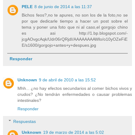
PELE
8 de junio de 2014 a las 11:37
Bichos feos?,no te apures, no son los de la foto,no se
por que dedicarle tiempo a hacer un post sobre el
tema y poner una foto que ni al caso,el gorgojo chino
es asi http://1.bp.blogspot.com/-
jcgAOvgcAqk/Udr06rQRjdI/AAAAAAAAWlo/o10yOZeFiE
E/s1600/gorgojo+antes+y+despues.jpg
Responder
Unknown
9 de abril de 2010 a las 15:52
Mhh... ¿no hay efectos secundarios al comer bichos vivos y
crudos? ¿No tendrán enfermedades o causar problemas
intestinales?
Responder
Respuestas
Unknown
19 de marzo de 2014 a las 5:02