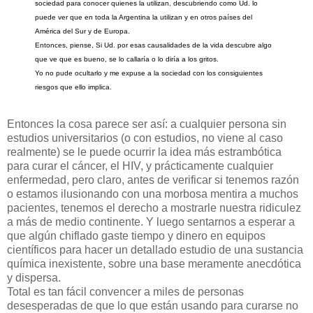
sociedad para conocer quienes la utilizan, descubriendo como Ud. lo
puede ver que en toda la Argentina la utilizan y en otros países del
América del Sur y de Europa.
Entonces, piense, Si Ud. por esas causalidades de la vida descubre algo
que ve que es bueno, se lo callaría o lo diría a los gritos.
Yo no pude ocultarlo y me expuse a la sociedad con los consiguientes
riesgos que ello implica.
Entonces la cosa parece ser así: a cualquier persona sin
estudios universitarios (o con estudios, no viene al caso
realmente) se le puede ocurrir la idea más estrambótica
para curar el cáncer, el HIV, y prácticamente cualquier
enfermedad, pero claro, antes de verificar si tenemos razón
o estamos ilusionando con una morbosa mentira a muchos
pacientes, tenemos el derecho a mostrarle nuestra ridiculez
a más de medio continente. Y luego sentarnos a esperar a
que algún chiflado gaste tiempo y dinero en equipos
científicos para hacer un detallado estudio de una sustancia
química inexistente, sobre una base meramente anecdótica
y dispersa.
Total es tan fácil convencer a miles de personas
desesperadas de que lo que están usando para curarse no