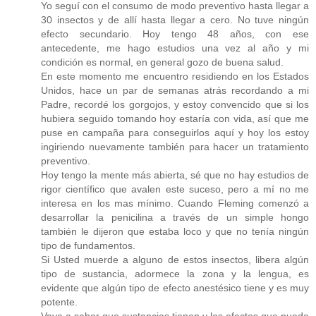
Yo seguí con el consumo de modo preventivo hasta llegar a
30 insectos y de allí hasta llegar a cero. No tuve ningún
efecto secundario. Hoy tengo 48 años, con ese
antecedente, me hago estudios una vez al año y mi
condición es normal, en general gozo de buena salud.
En este momento me encuentro residiendo en los Estados
Unidos, hace un par de semanas atrás recordando a mi
Padre, recordé los gorgojos, y estoy convencido que si los
hubiera seguido tomando hoy estaría con vida, así que me
puse en campaña para conseguirlos aquí y hoy los estoy
ingiriendo nuevamente también para hacer un tratamiento
preventivo.
Hoy tengo la mente más abierta, sé que no hay estudios de
rigor científico que avalen este suceso, pero a mí no me
interesa en los mas mínimo. Cuando Fleming comenzó a
desarrollar la penicilina a través de un simple hongo
también le dijeron que estaba loco y que no tenía ningún
tipo de fundamentos.
Si Usted muerde a alguno de estos insectos, libera algún
tipo de sustancia, adormece la zona y la lengua, es
evidente que algún tipo de efecto anestésico tiene y es muy
potente.
Vaya a saber que sustancias tienen y los efectos que puede