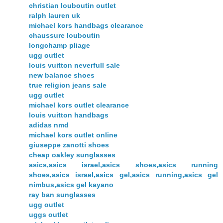
christian louboutin outlet
ralph lauren uk
michael kors handbags clearance
chaussure louboutin
longchamp pliage
ugg outlet
louis vuitton neverfull sale
new balance shoes
true religion jeans sale
ugg outlet
michael kors outlet clearance
louis vuitton handbags
adidas nmd
michael kors outlet online
giuseppe zanotti shoes
cheap oakley sunglasses
asics,asics israel,asics shoes,asics running
shoes,asics israel,asics gel,asics running,asics gel
nimbus,asics gel kayano
ray ban sunglasses
ugg outlet
uggs outlet