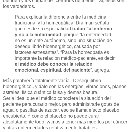
ofenden y los culpan de "cerrados de mente". Sí, esos son
los verdaderos.
Para explicar la diferencia entre la medicina
tradicional y la homeopática, Draiman señala
que desde su especialidad
tratan “al enfermo”
y no a la enfermedad
, porque “la enfermedad
no es un ente autónomo, sino una situación de
desequilibrio bioenergético, causada por
factores estresantes”. “Para la homeopatía es
importante la relación médico-paciente, es decir,
el médico debe conocer la relación
emocional, espiritual, del paciente
”, agrega.
Más palabrería totalmente vacía.. Desequilibrio
bioenergético.. y dale con las energías, vibraciones, planos
astrales, física cuántica falsa y demás basura..
Sería ideal que el médico conociera la situación del
paciente para curarlo mejor, pero administrarle gotas de
agua, o pastillas de azúcar, eso se llama efecto placebo
encubierto. Y como el placebo no puede curar
absolutamente todo, vamos a tener más muertos por cáncer
y otras enfermedades relativamente tratables.