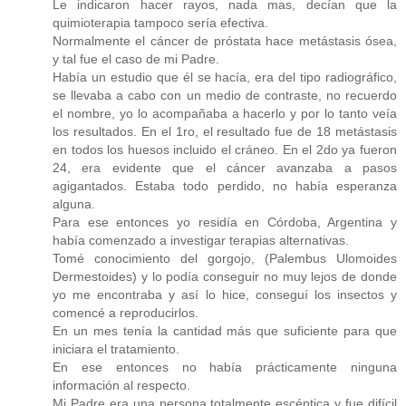
Le indicaron hacer rayos, nada mas, decían que la
quimioterapia tampoco sería efectiva.
Normalmente el cáncer de próstata hace metástasis ósea,
y tal fue el caso de mi Padre.
Había un estudio que él se hacía, era del tipo radiográfico,
se llevaba a cabo con un medio de contraste, no recuerdo
el nombre, yo lo acompañaba a hacerlo y por lo tanto veía
los resultados. En el 1ro, el resultado fue de 18 metástasis
en todos los huesos incluido el cráneo. En el 2do ya fueron
24, era evidente que el cáncer avanzaba a pasos
agigantados. Estaba todo perdido, no había esperanza
alguna.
Para ese entonces yo residía en Córdoba, Argentina y
había comenzado a investigar terapias alternativas.
Tomé conocimiento del gorgojo, (Palembus Ulomoides
Dermestoides) y lo podía conseguir no muy lejos de donde
yo me encontraba y así lo hice, conseguí los insectos y
comencé a reproducirlos.
En un mes tenía la cantidad más que suficiente para que
iniciara el tratamiento.
En ese entonces no había prácticamente ninguna
información al respecto.
Mi Padre era una persona totalmente escéptica y fue difícil