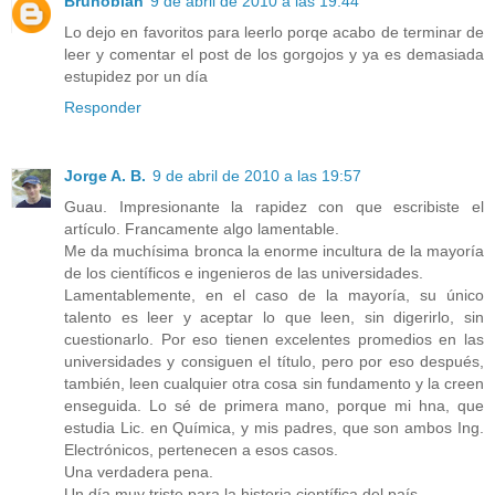
Brunobian
9 de abril de 2010 a las 19:44
Lo dejo en favoritos para leerlo porqe acabo de terminar de
leer y comentar el post de los gorgojos y ya es demasiada
estupidez por un día
Responder
Jorge A. B.
9 de abril de 2010 a las 19:57
Guau. Impresionante la rapidez con que escribiste el
artículo. Francamente algo lamentable.
Me da muchísima bronca la enorme incultura de la mayoría
de los científicos e ingenieros de las universidades.
Lamentablemente, en el caso de la mayoría, su único
talento es leer y aceptar lo que leen, sin digerirlo, sin
cuestionarlo. Por eso tienen excelentes promedios en las
universidades y consiguen el título, pero por eso después,
también, leen cualquier otra cosa sin fundamento y la creen
enseguida. Lo sé de primera mano, porque mi hna, que
estudia Lic. en Química, y mis padres, que son ambos Ing.
Electrónicos, pertenecen a esos casos.
Una verdadera pena.
Un día muy triste para la historia científica del país.