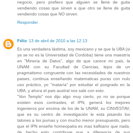
negocio, pero prefiero que alguien se llene de guita
vendiendo cosas que sirven a que otro se llene de guita
vendiendo cosas que NO sirven.
Responder
Félix
13 de abril de 2010 a las 12:13
Es una verdadera lástima, soy mexicano y se que la UBA (si
ya se no es la Universidad de Cordoba) tiene una maestría
en "Mineria de Datos", algo de que carece mi pais, la
UNAM con su Facultad de Ciencias, lejos de un
pragmatismo congruente con las necesidades de nuestros
paises, continua enseñando matematicas puras con nulo
uso práctico, yo "mataría" por estudiar el posgrado en la
UBA, y ahora el pais austral nos sale con esto.
"Von Templo" nos dijo algo muy cierto, yo no se porque
existen esos contrastes, el IPN, generá los mejores
ingenieros por encima de los de la UNAM, su CINVESTAV,
que es su centro de investigación le esta pisando los
talones a los pumas y con mucho menor presupuesto, pero
que el IPN enseñe homeopatía es mas kafkiano que nada,
de hecho esto contribuye que a diferencia de sus