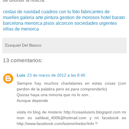
de difundir la noticia.
cestas de navidad
cuadros con tu foto
fabricantes de
muelles
galeria arte pintura
gestion de morosos
hotel barato
barcelona
menorca
pisos alcorcon
sociedades urgentes
villas de menorca
Ezequiel Del Bianco
13 comentarios:
Luis
23 de marzo de 2012 a las 8:40
Siempre hay muchos charlatanes en estas cosas (con
perdon de la palabra pero es para comprenderlo)
Quizas haya una minoria que no lo son..
Aunque depende
visita mi blog de misterio http://cosasluismi.blogspot.com mi
msn es safdeat_4006@hotmail.com y mi facebook es
http://www.facebook.com/luisminheitor/info !!