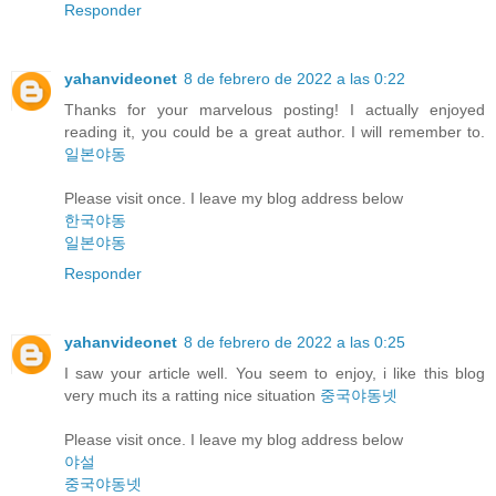
Responder
yahanvideonet
8 de febrero de 2022 a las 0:22
Thanks for your marvelous posting! I actually enjoyed
reading it, you could be a great author. I will remember to.
일본야동
Please visit once. I leave my blog address below
한국야동
일본야동
Responder
yahanvideonet
8 de febrero de 2022 a las 0:25
I saw your article well. You seem to enjoy, i like this blog
very much its a ratting nice situation
중국야동넷
Please visit once. I leave my blog address below
야설
중국야동넷