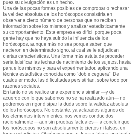
pues su divulgación es un hecho.
Una de las pocas formas posibles de comprobar o rechazar
la validez absoluta de los horóscopos consistiría en
observar a cierto número de personas que no reciban
información sobre los mismos y analizar estadísticamente
su comportamiento. Esta empresa es difícil porque poca
gente hay que no haya sufrido la influencia de los
horóscopos, aunque más no sea porque saben que
nacieron en determinado signo, al cual se le adjudican
ciertas características. Una forma más astuta de proceder
sería falsificar las fechas de nacimiento de los sujetos, hasta
para ellos mismos y para el experimentador, aplicando una
técnica estadística conocida como “doble ceguera”. De
cualquier modo, las dificultades persistirían, sobre todo por
razones sociales.
En tanto no se realice una experiencia similar —y de
acuerdo con lo que sabemos no se ha realizado aún— no
podremos en rigor disipar la duda sobre la validez absoluta
de los horóscopos. No obstante, ya aclarados algunos de
los elementos intervinientes, nos vemos conducidos
racionalmente —aun sin pruebas factuales— a concluir que
los horóscopos no son absolutamente ciertos ni falsos, en
forma estadística. Obsérvese que, si fueran falsos, eso haría