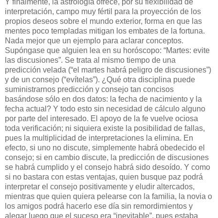
Y finalmente, la astrología ofrece, por su flexibilidad de
interpretación, campo muy fértil para la proyección de los
propios deseos sobre el mundo exterior, forma en que las
mentes poco templadas mitigan los embates de la fortuna.
Nada mejor que un ejemplo para aclarar conceptos.
Supóngase que alguien lea en su horóscopo: “Martes: evite
las discusiones”. Se trata al mismo tiempo de una
predicción velada (“el martes habrá peligro de discusiones”)
y de un consejo (“evítelas”). ¿Qué otra disciplina puede
suministrarnos predicción y consejo tan concisos
basándose sólo en dos datos: la fecha de nacimiento y la
fecha actual? Y todo esto sin necesidad de cálculo alguno
por parte del interesado. El apoyo de la fe vuelve ociosa
toda verificación; ni siquiera existe la posibilidad de fallas,
pues la multiplicidad de interpretaciones la elimina. En
efecto, si uno no discute, simplemente habrá obedecido el
consejo; si en cambio discute, la predicción de discusiones
se habrá cumplido y el consejo habrá sido desoído. Y como
si no bastara con estas ventajas, quien busque paz podrá
interpretar el consejo positivamente y eludir altercados,
mientras que quien quiera pelearse con la familia, la novia o
los amigos podrá hacerlo ese día sin remordimientos y
alegar luego que el suceso era “inevitable”, pues estaba