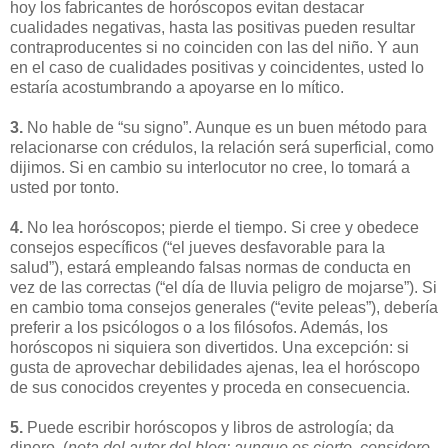
hoy los fabricantes de horóscopos evitan destacar
cualidades negativas, hasta las positivas pueden resultar
contraproducentes si no coinciden con las del niño. Y aun
en el caso de cualidades positivas y coincidentes, usted lo
estaría acostumbrando a apoyarse en lo mítico.
3.
No hable de “su signo”. Aunque es un buen método para
relacionarse con crédulos, la relación será superficial, como
dijimos. Si en cambio su interlocutor no cree, lo tomará a
usted por tonto.
4.
No lea horóscopos; pierde el tiempo. Si cree y obedece
consejos específicos (“el jueves desfavorable para la
salud”), estará empleando falsas normas de conducta en
vez de las correctas (“el día de lluvia peligro de mojarse”). Si
en cambio toma consejos generales (“evite peleas”), debería
preferir a los psicólogos o a los filósofos. Además, los
horóscopos ni siquiera son divertidos. Una excepción: si
gusta de aprovechar debilidades ajenas, lea el horóscopo
de sus conocidos creyentes y proceda en consecuencia.
5.
Puede escribir horóscopos y libros de astrología; da
dinero. (
nota del autor del blog: aunque es cierto, considero